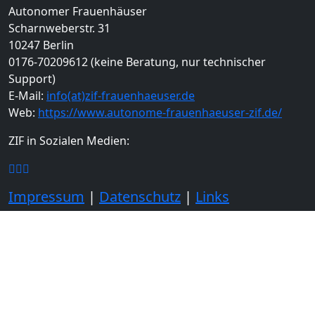
Autonomer Frauenhäuser
Scharnweberstr. 31
10247 Berlin
0176-70209612 (keine Beratung, nur technischer
Support)
E-Mail:
info(at)zif-frauenhaeuser.de
Web:
https://www.autonome-frauenhaeuser-zif.de/
ZIF in Sozialen Medien:
Impressum
|
Datenschutz
|
Links